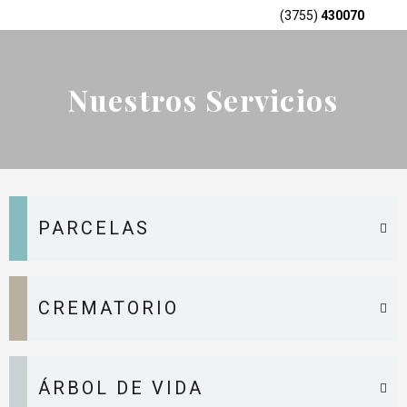
Menu
Ir
(3755)
430070
Quienes somos
Nuestros Servicios
urgencias (3755) 430070
al
contenido
Nuestros Servicios
PARCELAS
CREMATORIO
ÁRBOL DE VIDA